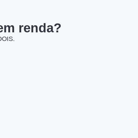
 em renda?
DOIS.