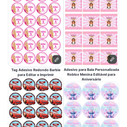
Adesivo para Bala Personalizada
Tag Adesivo Redondo Barbie
Roblox Menina Editável para
para Editar e Imprimir
Aniversário