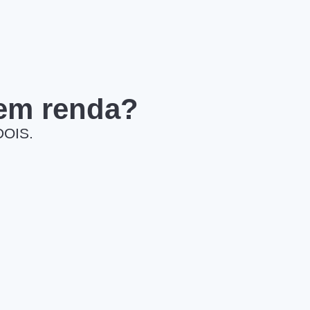
 em renda?
DOIS.