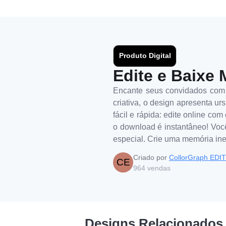
Produto Digital
Edite e Baixe 
Encante seus convidados com e
criativa, o design apresenta ur
fácil e rápida: edite online co
o download é instantâneo! Você 
especial. Crie uma memória in
Criado por
CollorGraph EDI
CE
964
vendas
Designs Relacionados