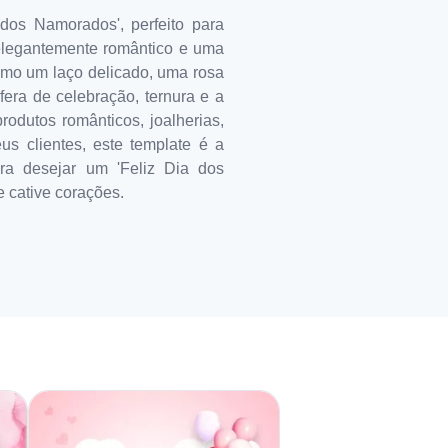
os Namorados', perfeito para
 elegantemente romântico e uma
como um laço delicado, uma rosa
era de celebração, ternura e a
dutos românticos, joalherias,
s clientes, este template é a
ara desejar um 'Feliz Dia dos
 cative corações.