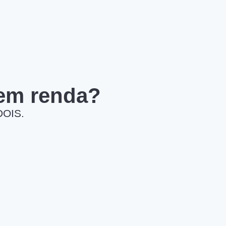
 em renda?
DOIS.