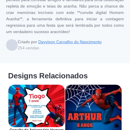
repleta de emoção e teias de aranha. Não perca a chance de
criar memórias incríveis com este **convite digital Homem
Aranha**, a ferramenta definitiva para iniciar a contagem
regressiva para uma festa que será lembrada por todos como
um verdadeiro sucesso aracnídeo!
Criado por
Dayvison Carvalho do Nascimento
254
vendas
Designs Relacionados
Convite de Aniversário Homem