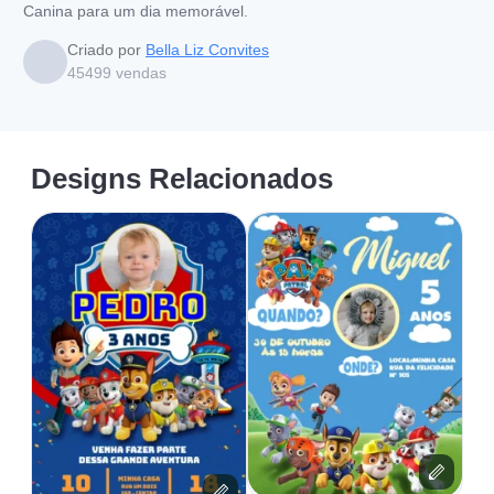
Canina para um dia memorável.
Criado por
Bella Liz Convites
45499
vendas
Designs Relacionados