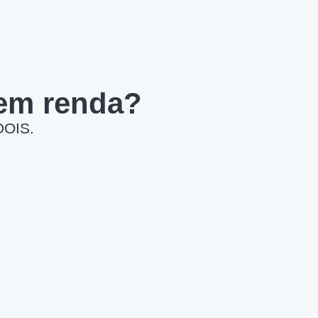
 em renda?
DOIS.