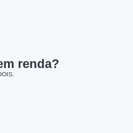
 em renda?
DOIS.