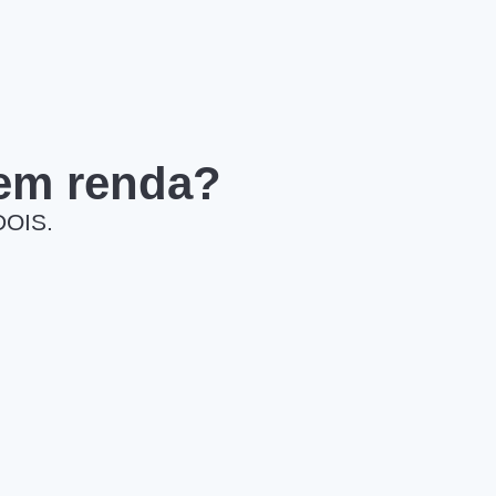
 em renda?
DOIS.