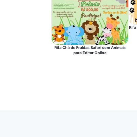
Rifa
Rifa Chá de Fraldas Safari com Animais
para Editar Online