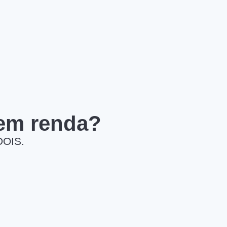
 em renda?
DOIS.