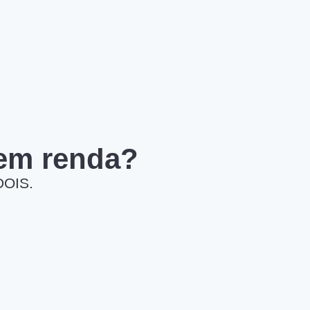
 em renda?
DOIS.