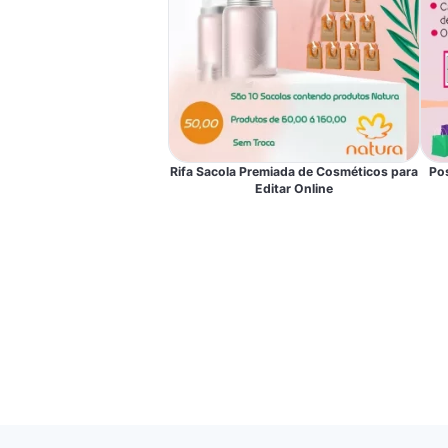
Rifa Sacola Premiada de Cosméticos para
Po
Editar Online