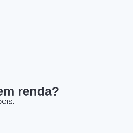
 em renda?
DOIS.