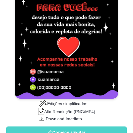
Edições simplificadas
Alta Resolução (PNG/MP4)
Download Imediato
Comece a Editar