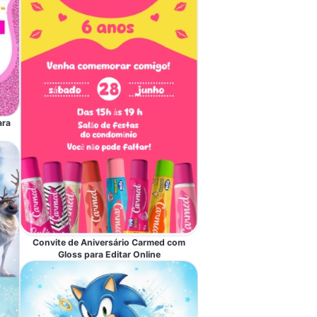
ara
Convite de Aniversário Carmed com
Gloss para Editar Online