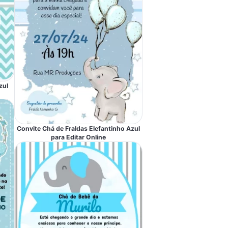
zul
Convite Chá de Fraldas Elefantinho Azul
para Editar Online