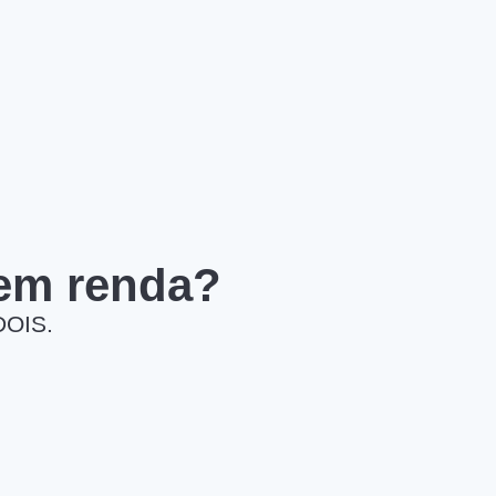
 em renda?
DOIS.