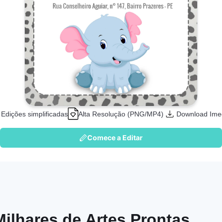
Edições simplificadas
Alta Resolução (PNG/MP4)
Download Ime
Comece a Editar
Milhares de Artes Prontas