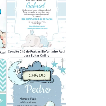
Convite Chá de Fraldas Elefantinho Azul
Azul
para Editar Online