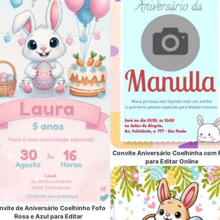
Convite Aniversário Coelhinha com 
para Editar Online
nvite de Aniversário Coelhinho Fofo
Rosa e Azul para Editar