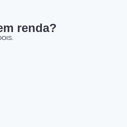
 em renda?
DOIS.