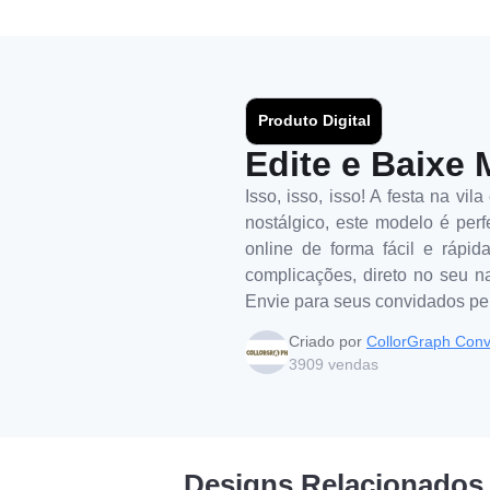
Produto Digital
Edite e Baixe 
Isso, isso, isso! A festa na v
nostálgico, este modelo é per
online de forma fácil e rápi
complicações, direto no seu n
Envie para seus convidados pel
Criado por
CollorGraph Conv
3909
vendas
Designs Relacionados