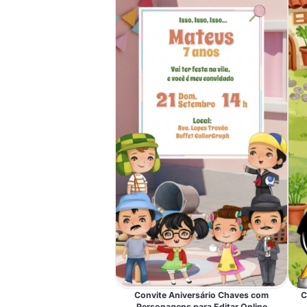
Convite Aniversário Chaves com
C
Personagens para Editar Online