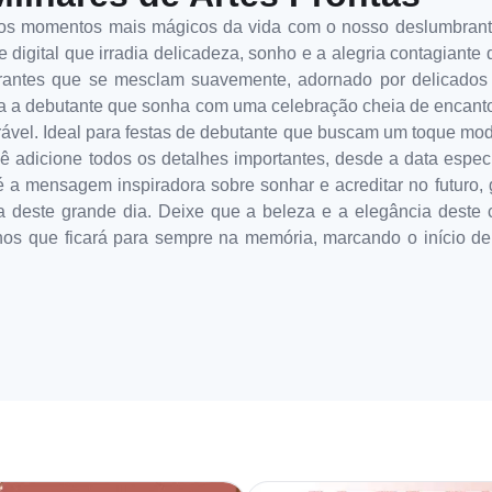
dos momentos mais mágicos da vida com o nosso deslumbrante
e digital que irradia delicadeza, sonho e a alegria contagiant
antes que se mesclam suavemente, adornado por delicados ef
ara a debutante que sonha com uma celebração cheia de encant
vel. Ideal para festas de debutante que buscam um toque mode
cê adicione todos os detalhes importantes, desde a data espe
é a mensagem inspiradora sobre sonhar e acreditar no futuro,
 deste grande dia. Deixe que a beleza e a elegância deste co
nos que ficará para sempre na memória, marcando o início d