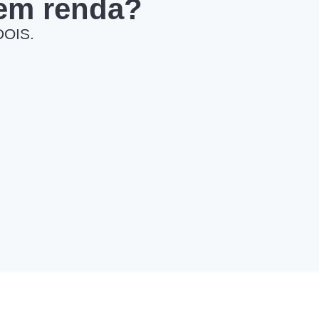
 em renda?
DOIS.