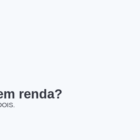
 em renda?
DOIS.