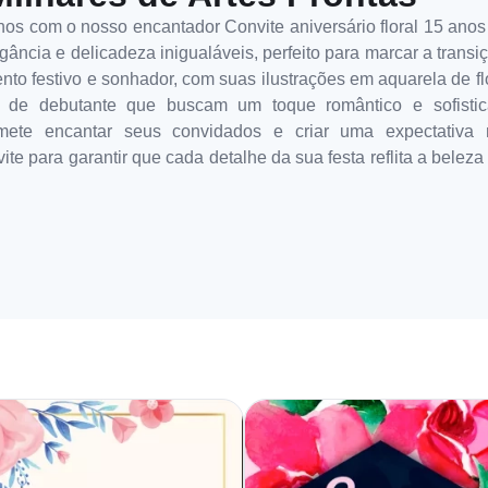
os com o nosso encantador Convite aniversário floral 15 anos
ância e delicadeza inigualáveis, perfeito para marcar a transi
nto festivo e sonhador, com suas ilustrações em aquarela de fl
s de debutante que buscam um toque romântico e sofisti
romete encantar seus convidados e criar uma expectativ
ite para garantir que cada detalhe da sua festa reflita a bele