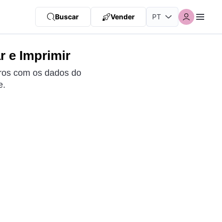
Buscar
Vender
r e Imprimir
arros com os dados do
e.