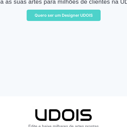
a as suas artes para milhões de clientes na U
Quero ser um Designer UDOIS
Edite e baixe milhares de artes prontas