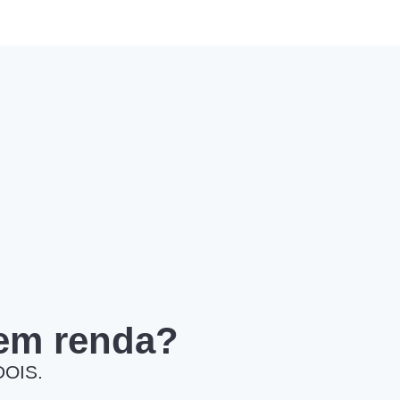
 em renda?
DOIS.