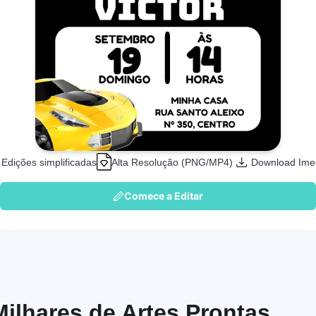
Edições simplificadas
Alta Resolução (PNG/MP4)
Download Ime
Comece a Editar
Milhares de Artes Prontas