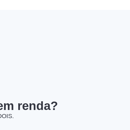
 em renda?
DOIS.