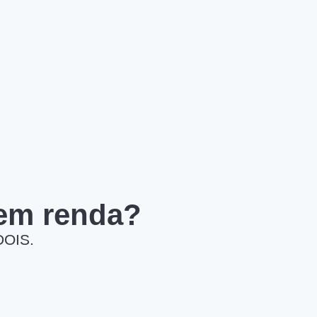
 em renda?
DOIS.