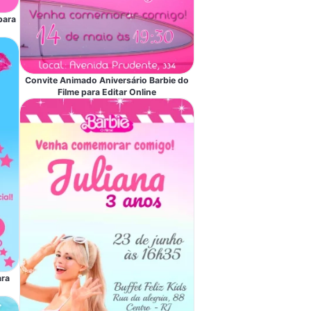
para
Convite Animado Aniversário Barbie do
Filme para Editar Online
ara