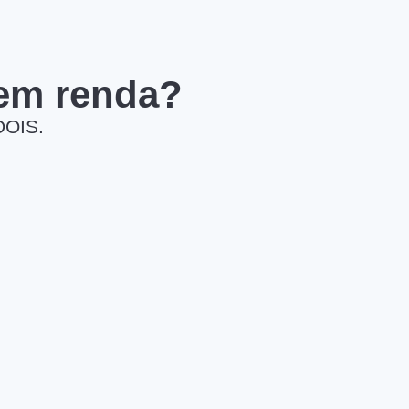
 em renda?
DOIS.