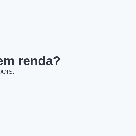
 em renda?
DOIS.