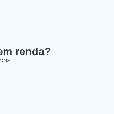
 em renda?
DOIS.