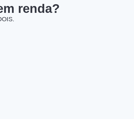
 em renda?
DOIS.