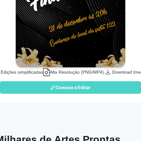
Edições simplificadas
Alta Resolução (PNG/MP4)
Download Ime
Comece a Editar
Milhares de Artes Prontas