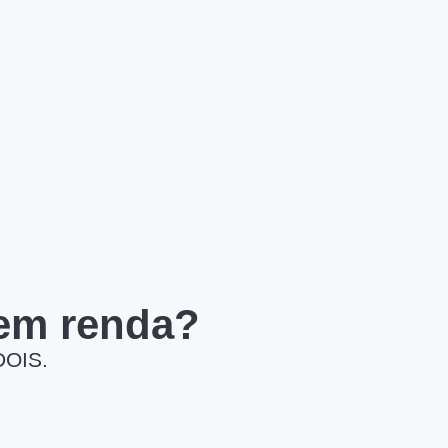
 em renda?
DOIS.