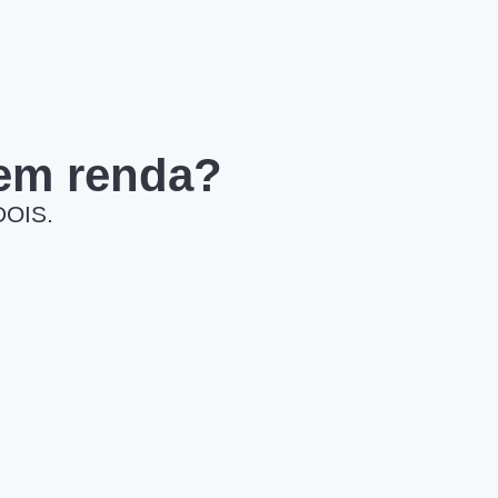
 em renda?
DOIS.