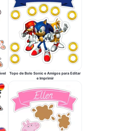
ável
Topo de Bolo Sonic e Amigos para Editar
e Imprimir