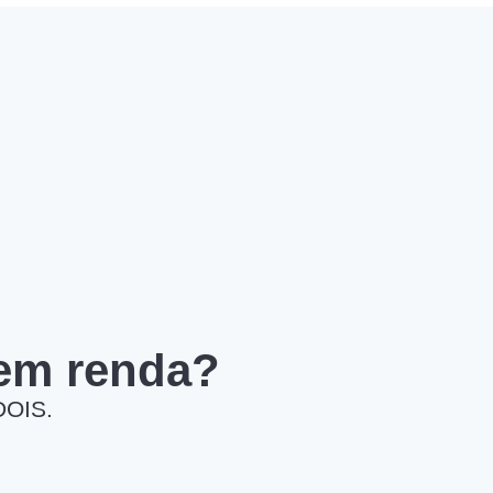
 em renda?
DOIS.