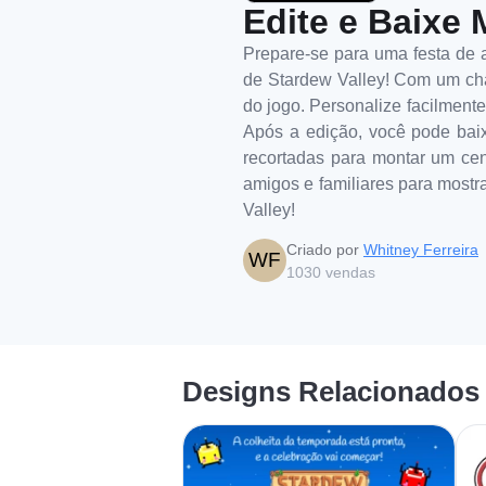
Edite e Baixe 
Prepare-se para uma festa de a
de Stardew Valley! Com um charm
do jogo. Personalize facilment
Após a edição, você pode bai
recortadas para montar um cená
amigos e familiares para most
Valley!
Criado por
Whitney Ferreira
WF
1030
vendas
Designs Relacionados