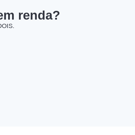
 em renda?
DOIS.