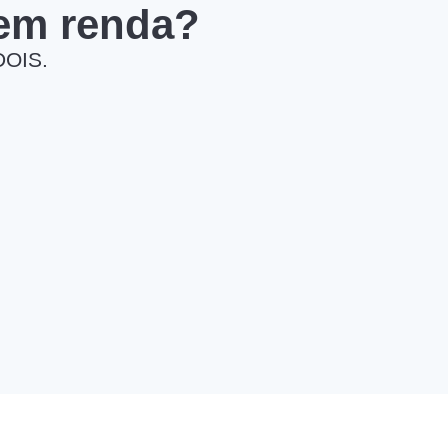
 em renda?
DOIS.