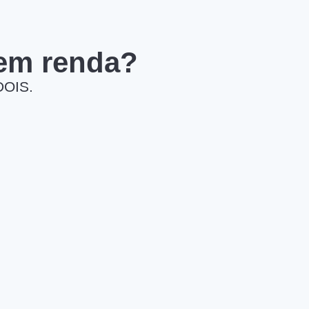
 em renda?
DOIS.