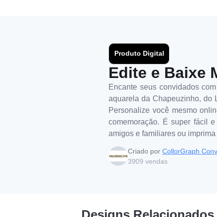
Produto Digital
Edite e Baixe 
Encante seus convidados com e
aquarela da Chapeuzinho, do Lo
Personalize você mesmo online
comemoração. É super fácil e 
amigos e familiares ou imprima
Criado por
CollorGraph Conv
3909
vendas
Designs Relacionados