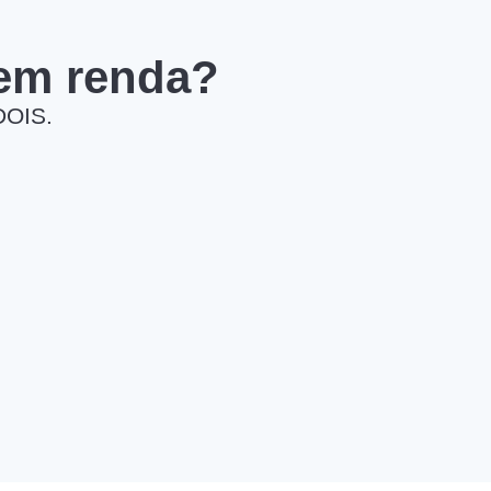
 em renda?
DOIS.