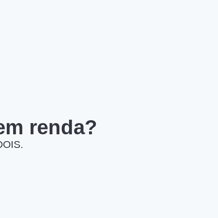
 em renda?
DOIS.