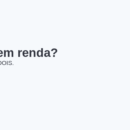
 em renda?
DOIS.