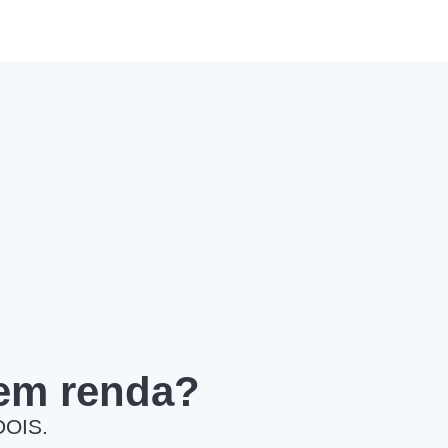
 em renda?
DOIS.