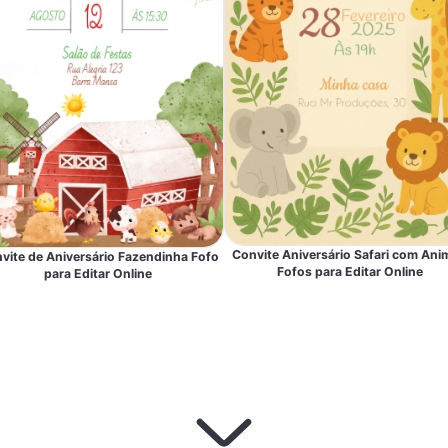
Convite Aniversário Safari com Ani
vite de Aniversário Fazendinha Fofo
Fofos para Editar Online
para Editar Online