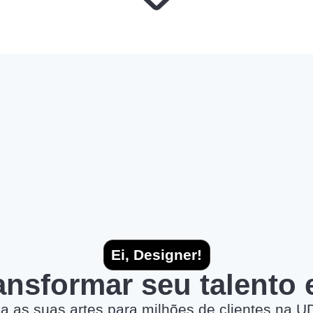
Ei, Designer!
ransformar seu talento
a as suas artes para milhões de clientes na U