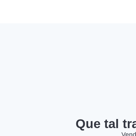
Que tal t
Vend