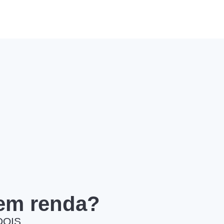
 em renda?
DOIS.