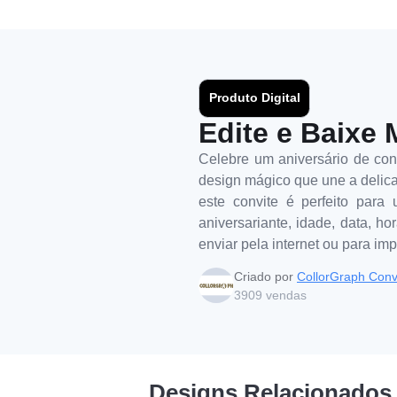
Produto Digital
Edite e Baixe 
Celebre um aniversário de con
design mágico que une a delica
este convite é perfeito para
aniversariante, idade, data, ho
enviar pela internet ou para im
Criado por
CollorGraph Conv
3909
vendas
Designs Relacionados