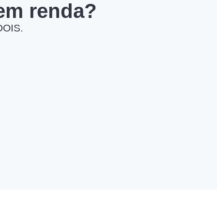
 em renda?
DOIS.