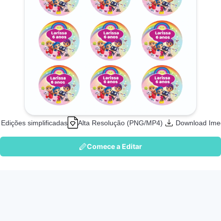
Edições simplificadas
Alta Resolução (PNG/MP4)
Download Ime
Comece a Editar