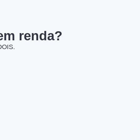
 em renda?
DOIS.