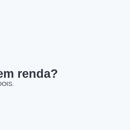
 em renda?
DOIS.