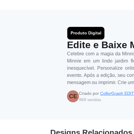
Produto Digital
Edite e Baixe 
Celebre com a magia da Minnie
Minnie em um lindo jardim fl
inesquecível. Personalize onl
evento. Após a edição, seu conv
mensagem ou imprimir. Crie um
Criado por
CollorGraph EDI
CE
968
vendas
Designs Relacionados