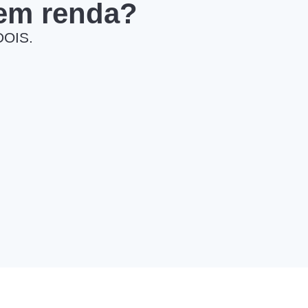
 em renda?
DOIS.