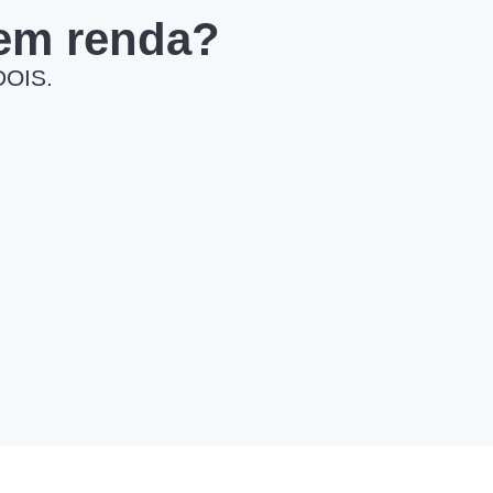
 em renda?
DOIS.