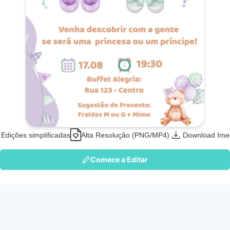
Edições simplificadas
Alta Resolução (PNG/MP4)
Download Ime
Comece a Editar