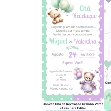
Con
Convite Chá de Revelação Ursinho Verde
e Lilás para Editar