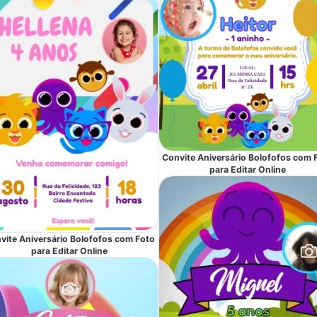
Convite Aniversário Bolofofos com 
para Editar Online
vite Aniversário Bolofofos com Foto
para Editar Online