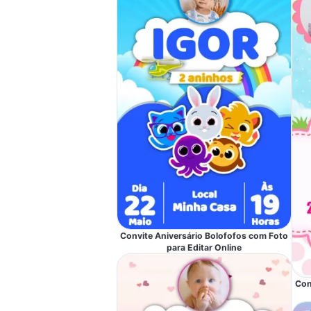
Convite Aniversário Bolofofos com Foto
para Editar Online
Con