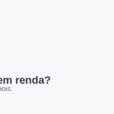
 em renda?
DOIS.