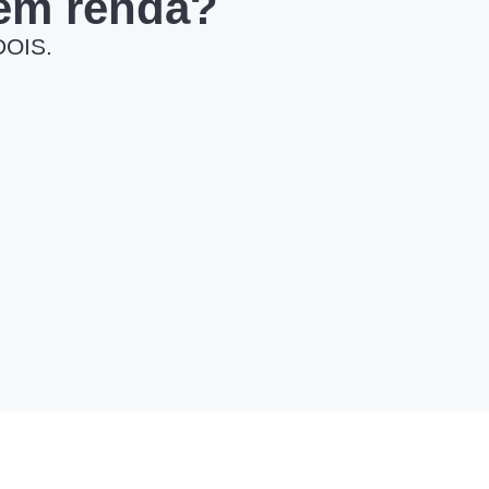
 em renda?
DOIS.