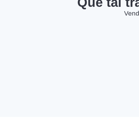
Que tal t
Vend