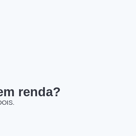
 em renda?
DOIS.