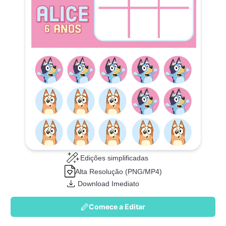
Edições simplificadas
Alta Resolução (PNG/MP4)
Download Imediato
Comece a Editar