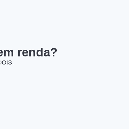
 em renda?
DOIS.