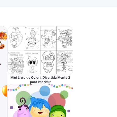
Mini Livro de Colorir Divertida Mente 2
para Imprimir